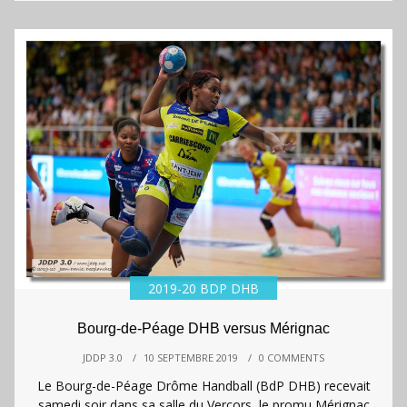
2019-20 BDP DHB
Bourg-de-Péage DHB versus Mérignac
JDDP 3.0
/
10 SEPTEMBRE 2019
/
0 COMMENTS
Le Bourg-de-Péage Drôme Handball (BdP DHB) recevait
samedi soir dans sa salle du Vercors, le promu Mérignac