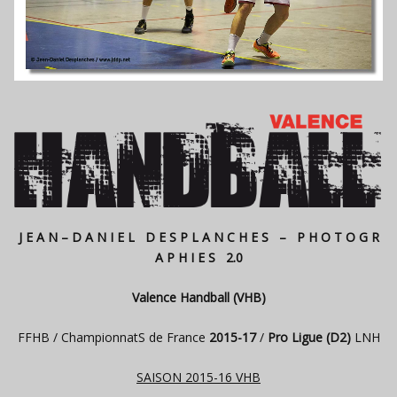
J E A N – D A N I E L D E S P L A N C H E S – P H O T O G R
A P H I E S 2.0
Valence Handball (VHB)
FFHB / ChampionnatS de France
2015-17
/
Pro Ligue (D2)
LNH
SAISON 2015-16 VHB