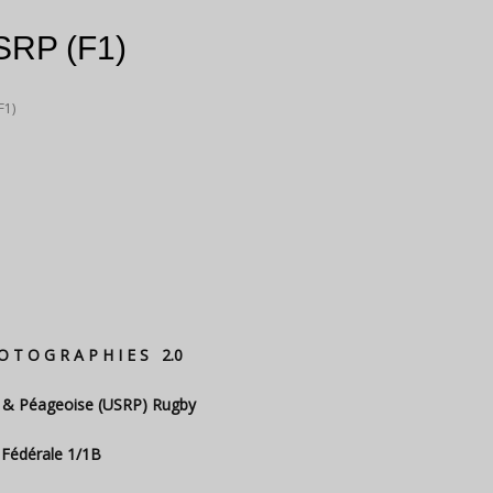
SRP (F1)
F1)
O T O G R A P H I E S 2.0
 & Péageoise (USRP) Rugby
/
Fédérale 1/1B