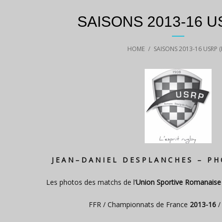
SAISONS 2013-16 U
HOME
/
SAISONS 2013-16 USRP (
J E A N – D A N I E L D E S P L A N C H E S – P H 
Les photos des matchs de l’
Union Sportive Romanaise
FFR / Championnats de France
2013-16